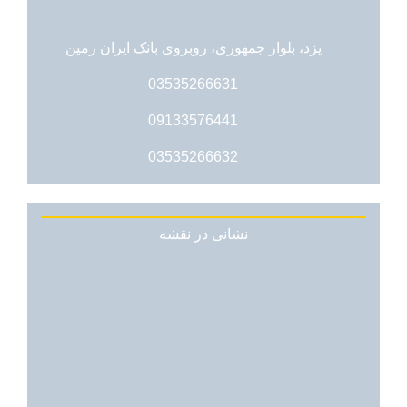
یزد، بلوار جمهوری، روبروی بانک ایران زمین
03535266631
09133576441
03535266632
نشانی در نقشه