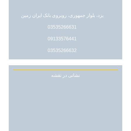
یزد، بلوار جمهوری، روبروی بانک ایران زمین
03535266631
09133576441
03535266632
نشانی در نقشه